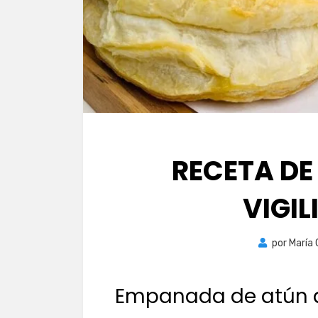
RECETA D
VIGIL
por
María
Empanada de atún d