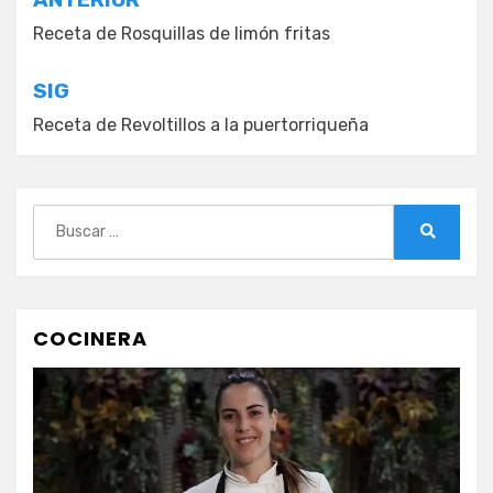
Navegación
de
Receta de Rosquillas de limón fritas
entradas
SIG
Receta de Revoltillos a la puertorriqueña
Buscar:
Buscar
COCINERA