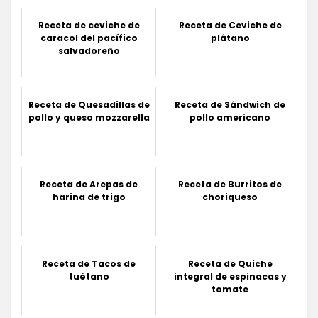
Receta de ceviche de
Receta de Ceviche de
caracol del pacífico
plátano
salvadoreño
Receta de Quesadillas de
Receta de Sándwich de
pollo y queso mozzarella
pollo americano
Receta de Arepas de
Receta de Burritos de
harina de trigo
choriqueso
Receta de Tacos de
Receta de Quiche
tuétano
integral de espinacas y
tomate