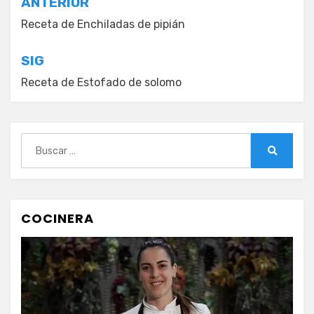
Navegación
ANTERIOR
de
Receta de Enchiladas de pipián
entradas
SIG
Receta de Estofado de solomo
Buscar:
Buscar
COCINERA