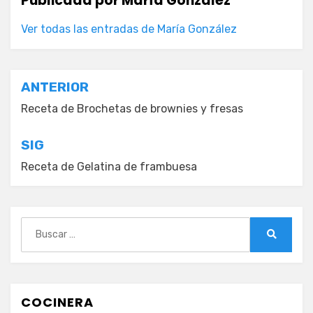
Publicada por
María González
Ver todas las entradas de María González
Navegación
ANTERIOR
de
Receta de Brochetas de brownies y fresas
entradas
SIG
Receta de Gelatina de frambuesa
Buscar:
Buscar
COCINERA