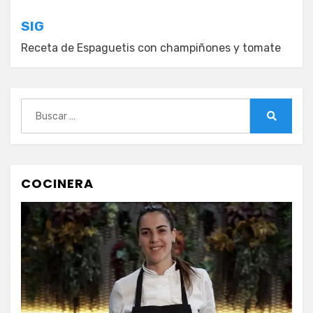
entradas
SIG
Receta de Espaguetis con champiñones y tomate
Buscar:
Buscar
COCINERA