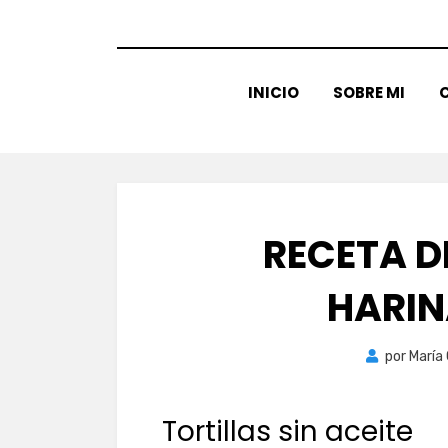
INICIO
SOBRE MI
C
RECETA D
HARIN
por
María
Tortillas sin aceite