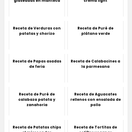
glaseadas en manteca
crema light
Receta de Verduras con
Receta de Puré de
patatas y chorizo
plátano verde
Receta de Papas asadas
Receta de Calabacines a
de feria
la parmesana
Receta de Puré de
Receta de Aguacates
calabaza patata y
rellenos con ensalada de
zanahoria
pollo
Receta de Patatas chips
Receta de Tortitas de