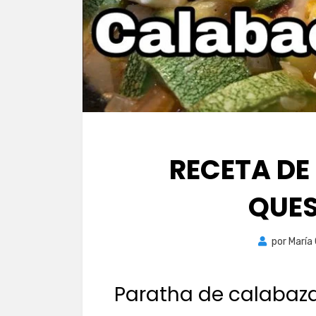
RECETA DE
QUES
por
María
Paratha de calabaza