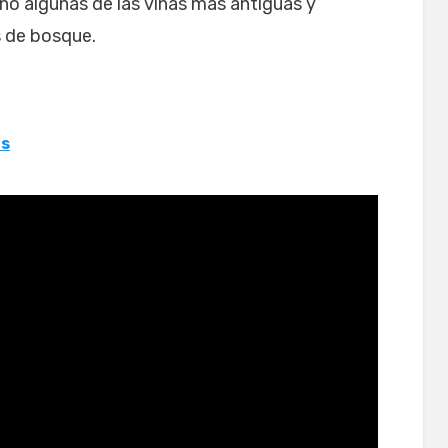
no algunas de las viñas más antiguas y
s de bosque.
as