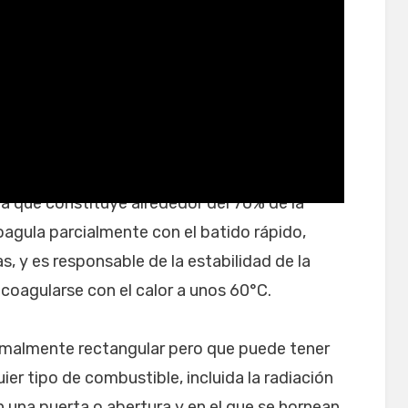
sturiana
na que constituye alrededor del 70% de la
coagula parcialmente con el batido rápido,
, y es responsable de la estabilidad de la
coagularse con el calor a unos 60°C.
rmalmente rectangular pero que puede tener
er tipo de combustible, incluida la radiación
n una puerta o abertura y en el que se hornean,