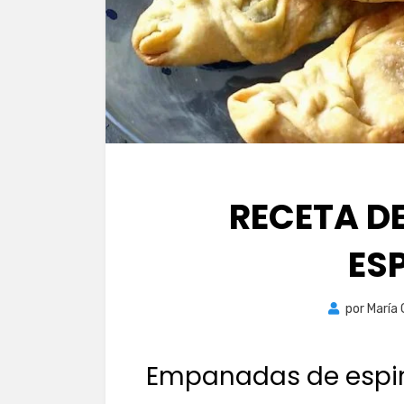
RECETA D
ES
por
María
Empanadas de espi