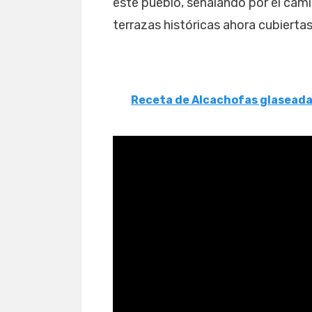
este pueblo, señalando por el cami
terrazas históricas ahora cubierta
Receta de Alcachofas glasead