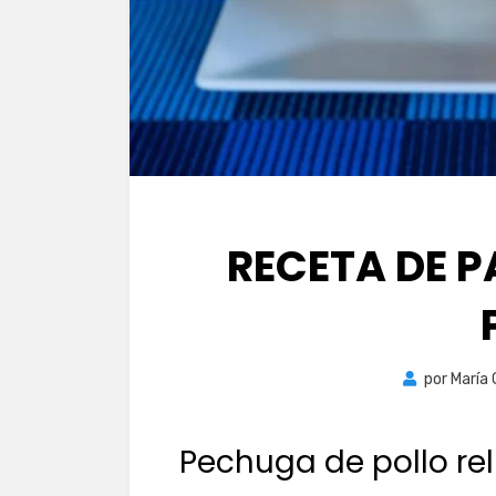
RECETA DE P
por
María
Pechuga de pollo re