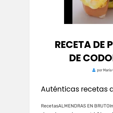
RECETA DE 
DE CODO
por
María
Auténticas recetas 
RecetasALMENDRAS EN BRUTOIngre