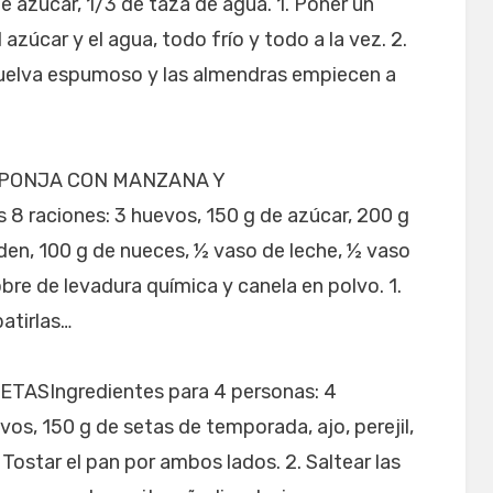
e azúcar, 1/3 de taza de agua. 1. Poner un
azúcar y el agua, todo frío y todo a la vez. 2.
vuelva espumoso y las almendras empiecen a
SPONJA CON MANZANA Y
 raciones: 3 huevos, 150 g de azúcar, 200 g
den, 100 g de nueces, ½ vaso de leche, ½ vaso
obre de levadura química y canela en polvo. 1.
batirlas…
ASIngredientes para 4 personas: 4
os, 150 g de setas de temporada, ajo, perejil,
1. Tostar el pan por ambos lados. 2. Saltear las