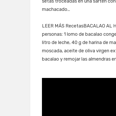
setas troceadas en una sartén con 
machacado…
LEER MÁS RecetasBACALAO AL H
personas: 1 lomo de bacalao conge
litro de leche, 40 g de harina de m
moscada, aceite de oliva virgen ext
bacalao y remojar las almendras e