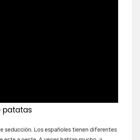
 patatas
de seducción. Los españoles tienen diferentes
de este a oeste. A veces hablan mucho, a