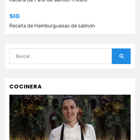
de
entradas
SIG
Receta de Hamburguesas de salmón
Buscar:
Buscar
COCINERA