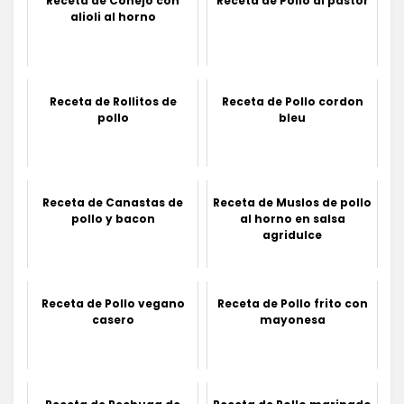
Receta de Conejo con
Receta de Pollo al pastor
alioli al horno
Receta de Rollitos de
Receta de Pollo cordon
pollo
bleu
Receta de Canastas de
Receta de Muslos de pollo
pollo y bacon
al horno en salsa
agridulce
Receta de Pollo vegano
Receta de Pollo frito con
casero
mayonesa