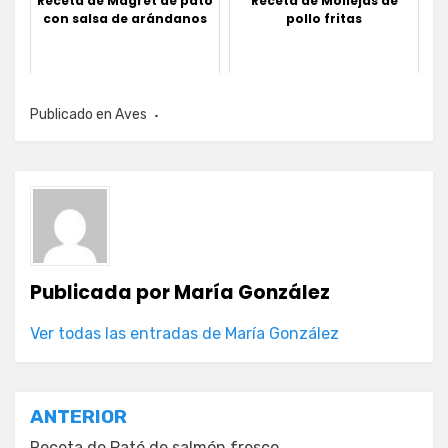
Receta de Magret de pato
Receta de Mollejas de
con salsa de arándanos
pollo fritas
Publicado en
Aves
Publicada por
María González
Ver todas las entradas de María González
Navegación
ANTERIOR
Receta de Paté de salmón fresco