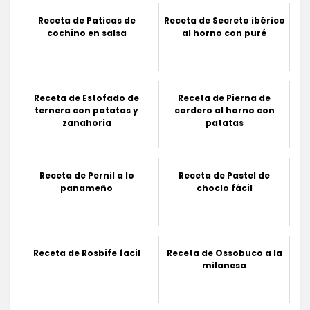
Receta de Paticas de
Receta de Secreto ibérico
cochino en salsa
al horno con puré
Receta de Estofado de
Receta de Pierna de
ternera con patatas y
cordero al horno con
zanahoria
patatas
Receta de Pernil a lo
Receta de Pastel de
panameño
choclo fácil
Receta de Rosbife facil
Receta de Ossobuco a la
milanesa