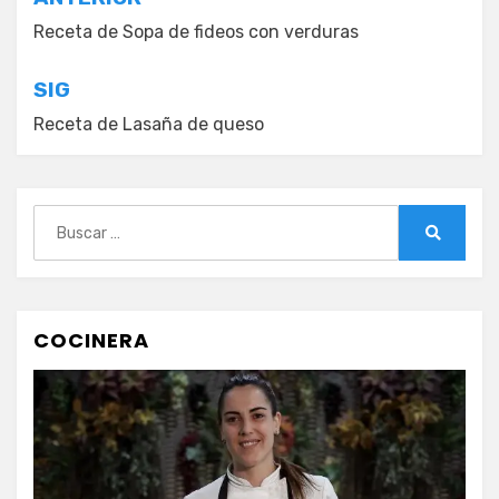
Navegación
de
Receta de Sopa de fideos con verduras
entradas
SIG
Receta de Lasaña de queso
Buscar:
Buscar
COCINERA