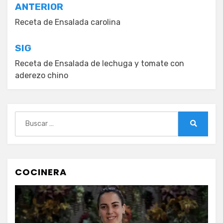
Navegación
ANTERIOR
de
Receta de Ensalada carolina
entradas
SIG
Receta de Ensalada de lechuga y tomate con
aderezo chino
Buscar:
Buscar
COCINERA