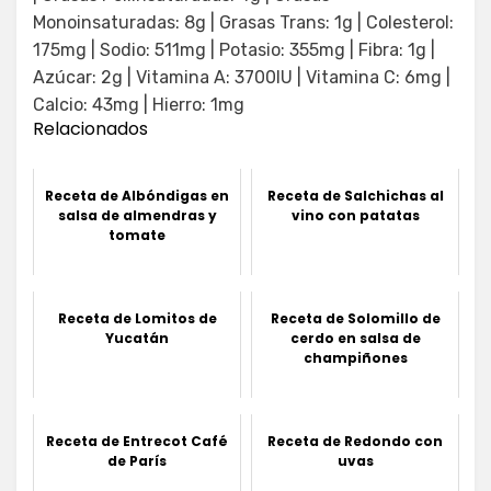
Monoinsaturadas: 8g | Grasas Trans: 1g | Colesterol:
175mg | Sodio: 511mg | Potasio: 355mg | Fibra: 1g |
Azúcar: 2g | Vitamina A: 3700IU | Vitamina C: 6mg |
Calcio: 43mg | Hierro: 1mg
Relacionados
Receta de Albóndigas en
Receta de Salchichas al
salsa de almendras y
vino con patatas
tomate
Receta de Lomitos de
Receta de Solomillo de
Yucatán
cerdo en salsa de
champiñones
Receta de Entrecot Café
Receta de Redondo con
de París
uvas