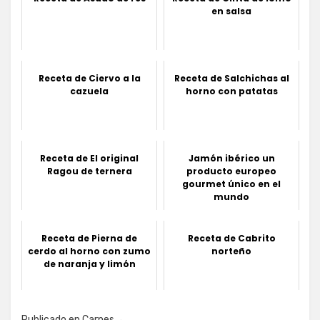
en salsa
Receta de Ciervo a la
Receta de Salchichas al
cazuela
horno con patatas
Receta de El original
Jamón ibérico un
Ragou de ternera
producto europeo
gourmet único en el
mundo
Receta de Pierna de
Receta de Cabrito
cerdo al horno con zumo
norteño
de naranja y limón
Publicado en
Carnes