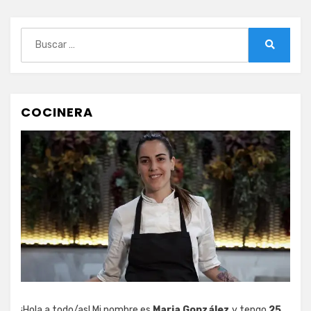
Buscar:
Buscar
COCINERA
¡Hola a todo/as! Mi nombre es
Maria González
y tengo
25