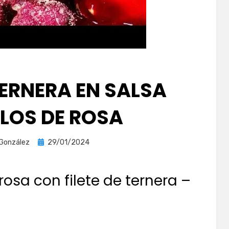
TERNERA EN SALSA
ALOS DE ROSA
Publicada
 González
29/01/2024
el
rosa con filete de ternera –