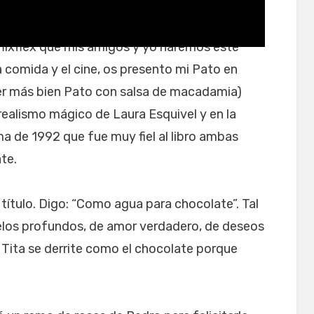
NG
|ASMR_cravings
flex que mis amigos y yo haremos este
 comida y el cine, os presento mi Pato en
 ser más bien Pato con salsa de macadamia)
 realismo mágico de Laura Esquivel y en la
a de 1992 que fue muy fiel al libro ambas
te.
 título. Digo: “Como agua para chocolate”. Tal
helos profundos, de amor verdadero, de deseos
 Tita se derrite como el chocolate porque