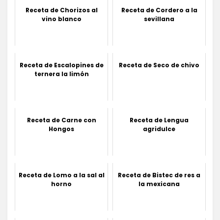
Receta de Chorizos al
Receta de Cordero a la
vino blanco
sevillana
Receta de Escalopines de
Receta de Seco de chivo
ternera la limón
Receta de Carne con
Receta de Lengua
Hongos
agridulce
Receta de Lomo a la sal al
Receta de Bistec de res a
horno
la mexicana