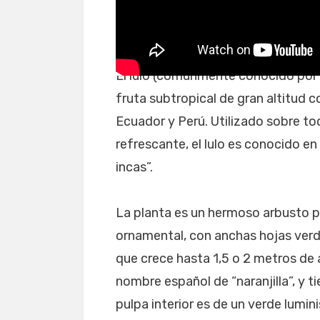
ALL STAR STRAWBERRY |
El lulo (comúnmente conocido por s
fruta subtropical de gran altitud 
Ecuador y Perú. Utilizado sobre to
refrescante, el lulo es conocido en
incas”.
La planta es un hermoso arbusto 
ornamental, con anchas hojas ver
que crece hasta 1,5 o 2 metros de al
nombre español de “naranjilla”, y t
pulpa interior es de un verde lumin