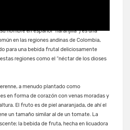
 De walmart
u nombre en español “naranjilla”) es una
común en las regiones andinas de Colombia,
do para una bebida frutal deliciosamente
 estas regiones como el “néctar de los dioses
perenne, a menudo plantado como
des en forma de corazón con venas moradas y
tura. El fruto es de piel anaranjada, de ahí el
iene un tamaño similar al de un tomate. La
iscente; la bebida de fruta, hecha en licuadora