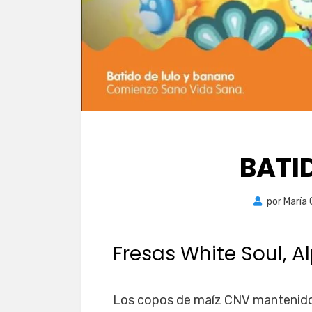
BATI
por
María
Fresas White Soul, 
Los copos de maíz CNV mantenidos