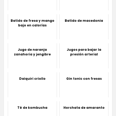
Batido de fresa y mango
Batido de macedonia
bajo en calorías
Jugo de naranja
Jugos para bajar la
zanahoria y jengibre
presión arterial
Daiquiri criollo
Gin tonic con fresas
Té de kombucha
Horchata de amaranto