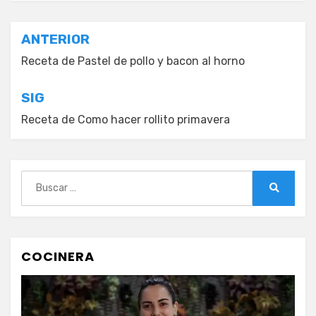
Navegación
ANTERIOR
de
Receta de Pastel de pollo y bacon al horno
entradas
SIG
Receta de Como hacer rollito primavera
Buscar:
Buscar
COCINERA