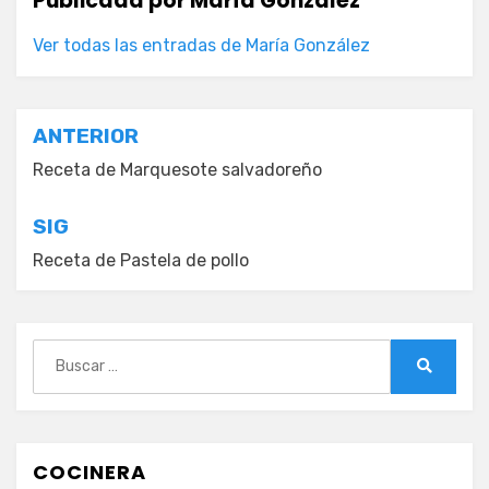
Publicada por
María González
Ver todas las entradas de María González
Navegación
ANTERIOR
de
Receta de Marquesote salvadoreño
entradas
SIG
Receta de Pastela de pollo
Buscar:
Buscar
COCINERA