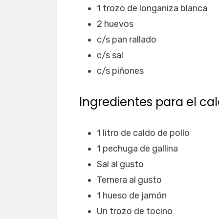
1 trozo de longaniza blanca
2 huevos
c/s pan rallado
c/s sal
c/s piñones
Ingredientes para el ca
1 litro de caldo de pollo
1 pechuga de gallina
Sal al gusto
Ternera al gusto
1 hueso de jamón
Un trozo de tocino