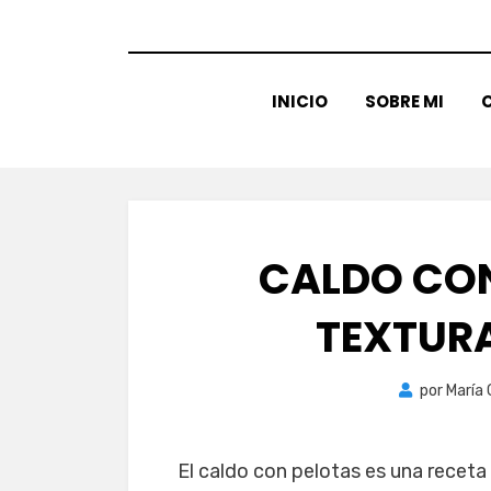
INICIO
SOBRE MI
C
CALDO CON
TEXTUR
por
María
El caldo con pelotas es una receta