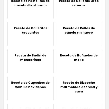
Receta de Pastelitos de
Receta de Galletas Oreo
membrillo al horno
caseras
Receta de Galletitas
Receta de Rollos de
crocantes
canela sin huevo
Receta de Budín de
Receta de Buñuelos de
mandarinas
moka
Receta de Cupcakes de
Receta de Bizcocho
vainilla navideños
marmolado de fresa y
cava