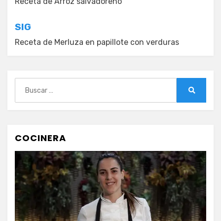
de
Receta de Arroz salvadoreño
entradas
SIG
Receta de Merluza en papillote con verduras
Buscar:
Buscar
COCINERA