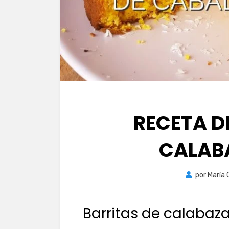
RECETA D
CALAB
por
María 
Barritas de calabaz