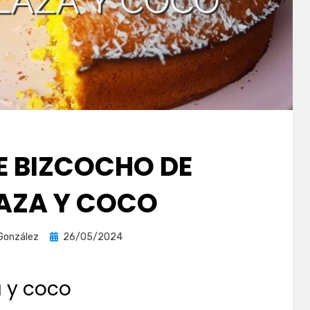
E BIZCOCHO DE
AZA Y COCO
Publicada
González
26/05/2024
el
a y coco