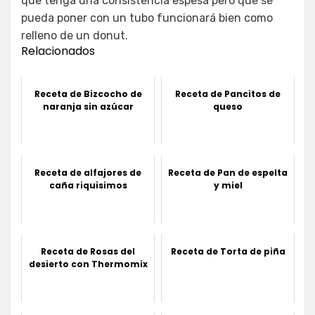
que tenga una consistencia espesa pero que se
pueda poner con un tubo funcionará bien como
relleno de un donut.
Relacionados
Receta de Bizcocho de
Receta de Pancitos de
naranja sin azúcar
queso
Receta de alfajores de
Receta de Pan de espelta
caña riquisimos
y miel
Receta de Rosas del
Receta de Torta de piña
desierto con Thermomix