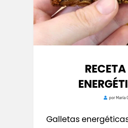
RECETA
ENERGÉT
por
María 
Galletas energética