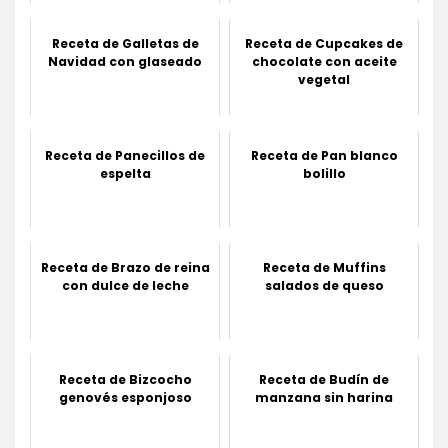
Receta de Galletas de
Receta de Cupcakes de
Navidad con glaseado
chocolate con aceite
vegetal
Receta de Panecillos de
Receta de Pan blanco
espelta
bolillo
Receta de Brazo de reina
Receta de Muffins
con dulce de leche
salados de queso
Receta de Bizcocho
Receta de Budín de
genovés esponjoso
manzana sin harina