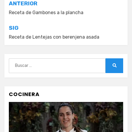
Navegación
ANTERIOR
de
Receta de Gambones a la plancha
entradas
SIG
Receta de Lentejas con berenjena asada
Buscar:
Buscar
COCINERA