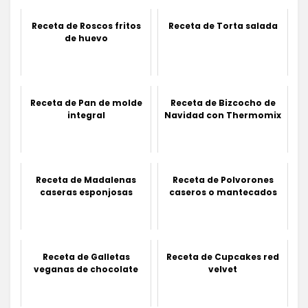
Receta de Roscos fritos
Receta de Torta salada
de huevo
Receta de Pan de molde
Receta de Bizcocho de
integral
Navidad con Thermomix
Receta de Madalenas
Receta de Polvorones
caseras esponjosas
caseros o mantecados
Receta de Galletas
Receta de Cupcakes red
veganas de chocolate
velvet