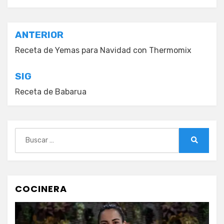
Navegación
ANTERIOR
de
Receta de Yemas para Navidad con Thermomix
entradas
SIG
Receta de Babarua
Buscar:
Buscar
COCINERA