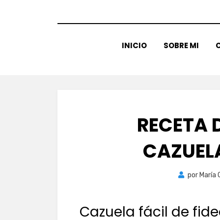
INICIO
SOBRE MI
C
RECETA D
CAZUEL
por
María 
Cazuela fácil de fid