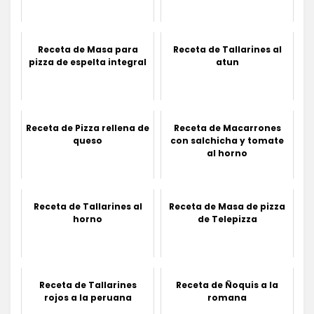
Receta de Masa para
Receta de Tallarines al
pizza de espelta integral
atun
Receta de Pizza rellena de
Receta de Macarrones
queso
con salchicha y tomate
al horno
Receta de Tallarines al
Receta de Masa de pizza
horno
de Telepizza
Receta de Tallarines
Receta de Ñoquis a la
rojos a la peruana
romana