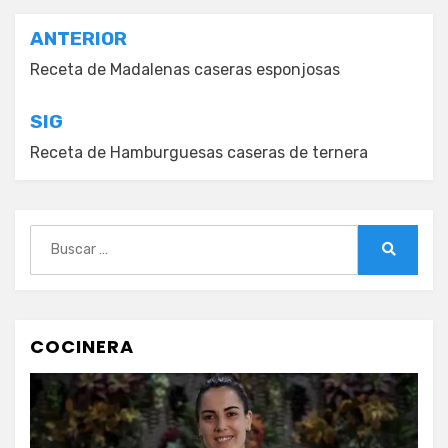
Navegación
ANTERIOR
de
Receta de Madalenas caseras esponjosas
entradas
SIG
Receta de Hamburguesas caseras de ternera
Buscar:
Buscar
COCINERA