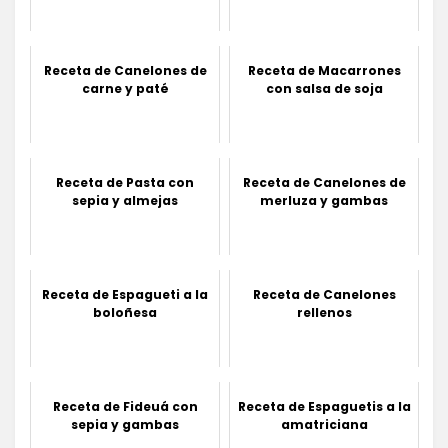
Receta de Canelones de
Receta de Macarrones
carne y paté
con salsa de soja
Receta de Pasta con
Receta de Canelones de
sepia y almejas
merluza y gambas
Receta de Espagueti a la
Receta de Canelones
boloñesa
rellenos
Receta de Fideuá con
Receta de Espaguetis a la
sepia y gambas
amatriciana