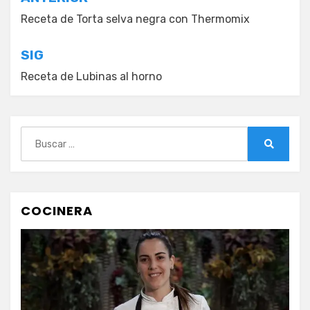
Navegación
de
Receta de Torta selva negra con Thermomix
entradas
SIG
Receta de Lubinas al horno
Buscar:
Buscar
COCINERA