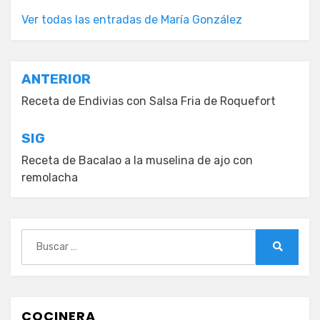
Ver todas las entradas de María González
Navegación
ANTERIOR
de
Receta de Endivias con Salsa Fria de Roquefort
entradas
SIG
Receta de Bacalao a la muselina de ajo con
remolacha
Buscar:
Buscar
COCINERA