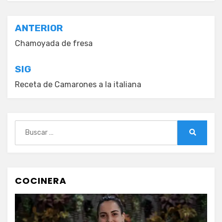
Navegación
ANTERIOR
de
Chamoyada de fresa
entradas
SIG
Receta de Camarones a la italiana
Buscar:
Buscar
COCINERA