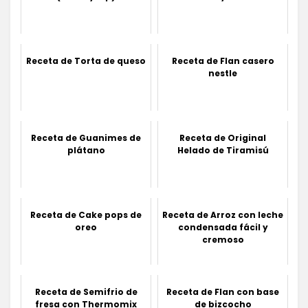
Receta de Torta de queso
Receta de Flan casero
nestle
Receta de Guanimes de
Receta de Original
plátano
Helado de Tiramisú
Receta de Cake pops de
Receta de Arroz con leche
oreo
condensada fácil y
cremoso
Receta de Semifrio de
Receta de Flan con base
fresa con Thermomix
de bizcocho