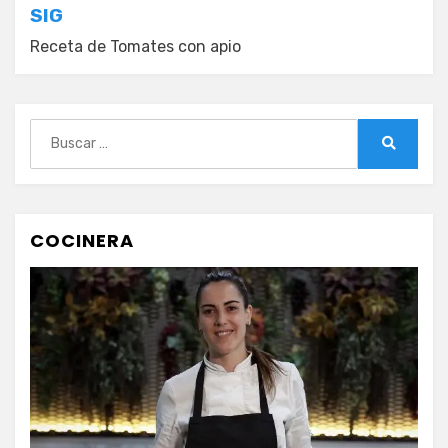
entradas
SIG
Receta de Tomates con apio
Buscar:
Buscar
COCINERA