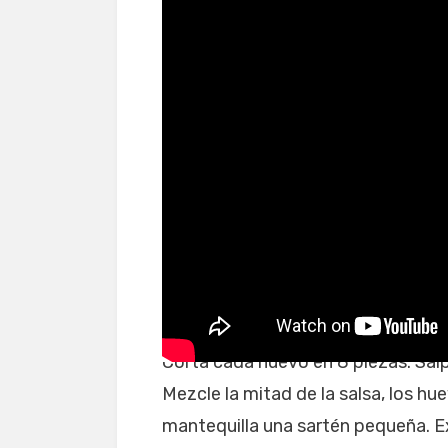
Recetas de cenas que u
Corta cada huevo en 8 piezas. Sal
Mezcle la mitad de la salsa, los h
mantequilla una sartén pequeña. E