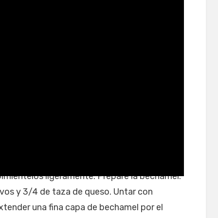
tilizan muchos huevos
pimiéntelos ligeramente. Prepare la bechamel.
uevos y 3/4 de taza de queso. Untar con
xtender una fina capa de bechamel por el