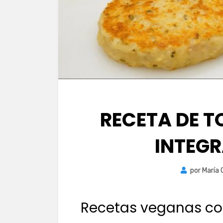
RECETA DE T
INTEG
por
María
Recetas veganas con