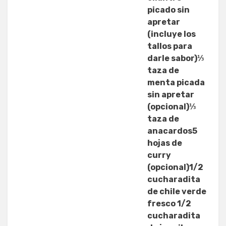
picado sin
apretar
(incluye los
tallos para
darle sabor)⅓
taza de
menta picada
sin apretar
(opcional)⅓
taza de
anacardos5
hojas de
curry
(opcional)1/2
cucharadita
de chile verde
fresco 1/2
cucharadita