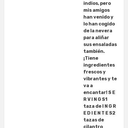
indios, pero
mis amigos
han venido y
lo han cogido
de la nevera
para aliñar
sus ensaladas
también.
¡Tiene
ingredientes
frescos y
vibrantes y te
va a
encantar! S E
R V I N G S1
taza de I N G R
E D I E N T E S2
tazas de
cilantro