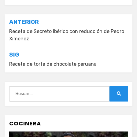
Navegación
ANTERIOR
de
Receta de Secreto ibérico con reducción de Pedro
Ximénez
entradas
SIG
Receta de torta de chocolate peruana
Buscar:
Buscar
COCINERA