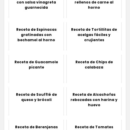
con salsa vinagreta
rellenos de carne al
guarnecida
horno
Receta de Espinacas
Receta de Tortillitas de
gratinadas con
acelgas fáciles y
bechamel al horno
crujientes
Receta de Guacamole
Receta de Chips de
picante
calabaza
Receta de Soufflé de
Receta de Alcachofas
queso y brócoli
rebozadas con harina y
huevo
Receta de Berenjenas
Receta de Tomates