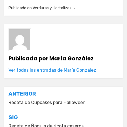
Publicado en
Verduras y Hortalizas
Publicada por
María González
Ver todas las entradas de María González
Navegación
ANTERIOR
de
Receta de Cupcakes para Halloween
entradas
SIG
Receta de Ñoquis de ricota caseros