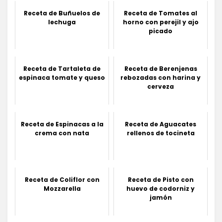
Receta de Buñuelos de
Receta de Tomates al
lechuga
horno con perejil y ajo
picado
Receta de Tartaleta de
Receta de Berenjenas
espinaca tomate y queso
rebozadas con harina y
cerveza
Receta de Espinacas a la
Receta de Aguacates
crema con nata
rellenos de tocineta
Receta de Coliflor con
Receta de Pisto con
Mozzarella
huevo de codorniz y
jamón