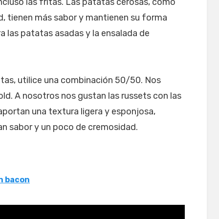
ncluso las fritas. Las patatas cerosas, como
ld, tienen más sabor y mantienen su forma
a las patatas asadas y la ensalada de
atas, utilice una combinación 50/50. Nos
old. A nosotros nos gustan las russets con las
 aportan una textura ligera y esponjosa,
an sabor y un poco de cremosidad.
on bacon