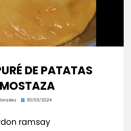
PURÉ DE PATATAS
 MOSTAZA
Publicada
González
30/03/2024
el
rdon ramsay