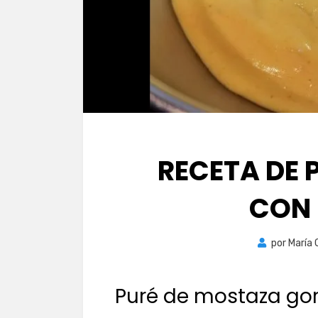
RECETA DE 
CON
por
María 
Puré de mostaza go