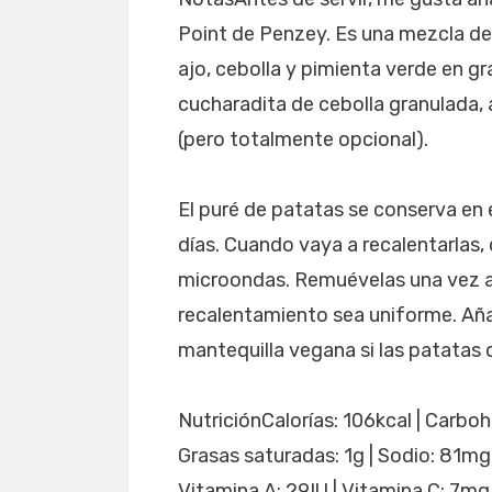
Point de Penzey. Es una mezcla de 
ajo, cebolla y pimienta verde en gr
cucharadita de cebolla granulada, 
(pero totalmente opcional).
El puré de patatas se conserva en e
días. Cuando vaya a recalentarlas, q
microondas. Remuévelas una vez a
recalentamiento sea uniforme. Aña
mantequilla vegana si las patata
NutriciónCalorías: 106kcal | Carbohi
Grasas saturadas: 1g | Sodio: 81mg 
Vitamina A: 29IU | Vitamina C: 7mg 