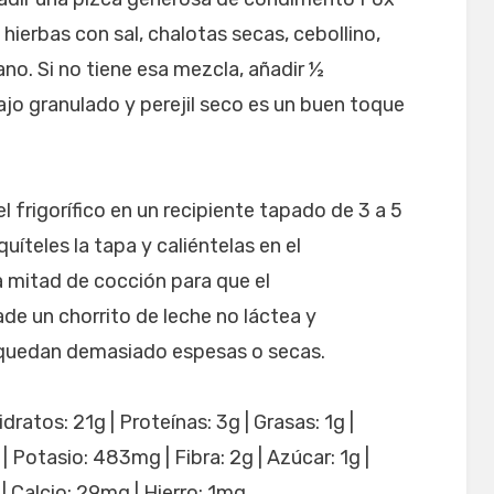
hierbas con sal, chalotas secas, cebollino,
ano. Si no tiene esa mezcla, añadir ½
ajo granulado y perejil seco es un buen toque
l frigorífico en un recipiente tapado de 3 a 5
uíteles la tapa y caliéntelas en el
 mitad de cocción para que el
de un chorrito de leche no láctea y
s quedan demasiado espesas o secas.
dratos: 21g | Proteínas: 3g | Grasas: 1g |
| Potasio: 483mg | Fibra: 2g | Azúcar: 1g |
| Calcio: 29mg | Hierro: 1mg