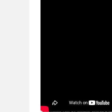
Puré de patata con mos
NotasAntes de servir, me gusta a