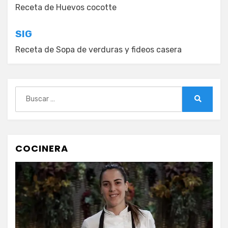
de
Receta de Huevos cocotte
entradas
SIG
Receta de Sopa de verduras y fideos casera
Buscar:
Buscar
COCINERA