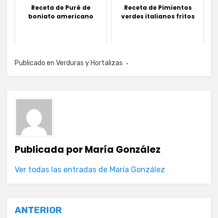
Receta de Puré de
Receta de Pimientos
boniato americano
verdes italianos fritos
Publicado en
Verduras y Hortalizas
Publicada por
María González
Ver todas las entradas de María González
Navegación
ANTERIOR