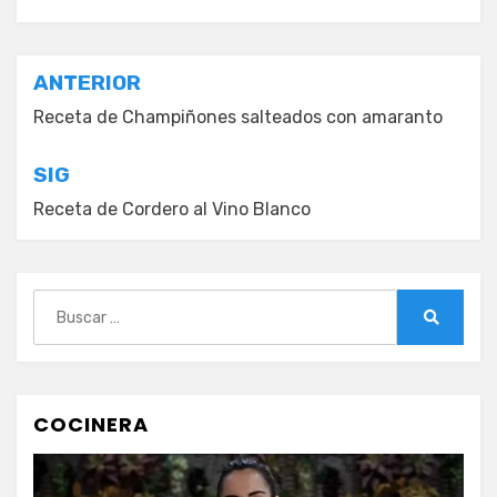
Navegación
ANTERIOR
de
Receta de Champiñones salteados con amaranto
entradas
SIG
Receta de Cordero al Vino Blanco
Buscar:
Buscar
COCINERA