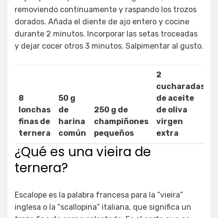
removiendo continuamente y raspando los trozos
dorados. Añada el diente de ajo entero y cocine
durante 2 minutos. Incorporar las setas troceadas
y dejar cocer otros 3 minutos. Salpimentar al gusto.
2
cucharadas
8
50 g
de aceite
lonchas
de
250 g de
de oliva
finas de
harina
champiñones
virgen
5
ternera
común
pequeños
extra
m
¿Qué es una vieira de
ternera?
Escalope es la palabra francesa para la “vieira”
inglesa o la “scallopina” italiana, que significa un