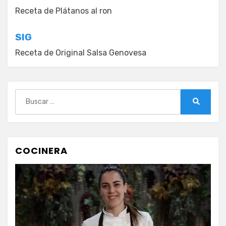
de
Receta de Plátanos al ron
entradas
SIG
Receta de Original Salsa Genovesa
Buscar:
Buscar
COCINERA