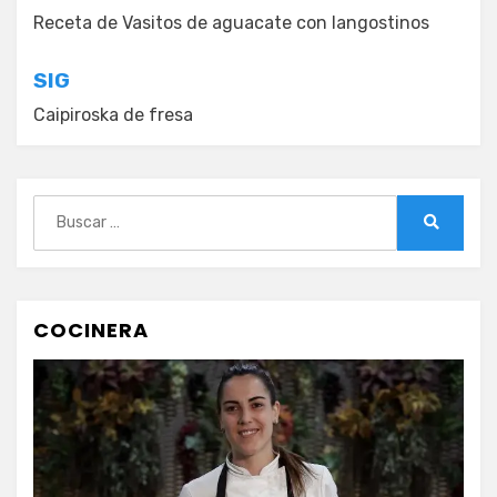
de
Receta de Vasitos de aguacate con langostinos
entradas
SIG
Caipiroska de fresa
Buscar:
Buscar
COCINERA