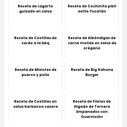
Receta de Lagarto
Receta de Cochinita pibil
guisado en salsa
estilo Yucatán
Receta de Costillas de
Receta de Albóndigas de
cerdo a la bbq
carne molida en salsa de
orégano
Receta de Mixiotes de
Receta de Big Kahuna
puerco y pollo
Burger
Receta de Costillas en
Receta de Filetes de
salsa barbacoa casera
Higado de Ternera
Empanados con
Guarnición