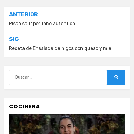
Navegación
ANTERIOR
de
Pisco sour peruano auténtico
entradas
SIG
Receta de Ensalada de higos con queso y miel
Buscar:
Buscar
COCINERA