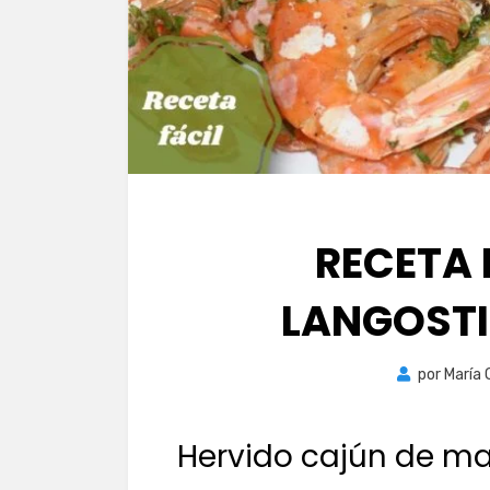
RECETA
LANGOSTI
por
María 
Hervido cajún de ma