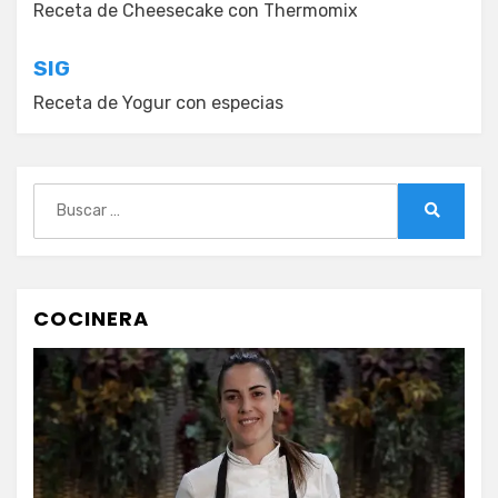
de
Receta de Cheesecake con Thermomix
entradas
SIG
Receta de Yogur con especias
Buscar:
Buscar
COCINERA