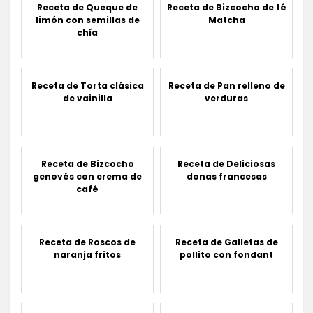
Receta de Queque de
Receta de Bizcocho de té
limón con semillas de
Matcha
chía
Receta de Torta clásica
Receta de Pan relleno de
de vainilla
verduras
Receta de Bizcocho
Receta de Deliciosas
genovés con crema de
donas francesas
café
Receta de Roscos de
Receta de Galletas de
naranja fritos
pollito con fondant