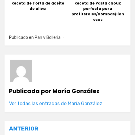
Receta de Torta de aceite
Receta de Pasta choux
de oliva
perfecta para
profiteroles/bombas/lion
esas
Publicado en
Pan y Bolleria
Publicada por
María González
Ver todas las entradas de María González
Navegación
ANTERIOR